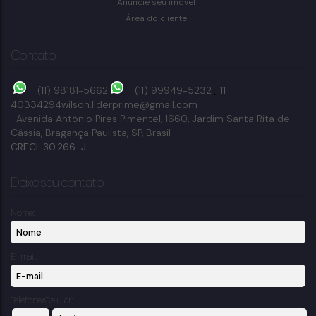
1
dormitório(s)
6
banheiro(s)
1
suíte(s)
10
vaga(s)
Anuncie seu imóvel
Área do cliente
Contato
(11) 98181-5662
(11) 99949-5232
11
40334294
wilson.liderprime@gmail.com
Avenida Antônio Pires Pimentel
,
1660
,
Jardim Santa Rita de
Cássia
,
Bragança Paulista
,
SP
,
Brasil
CRECI: 30.266-J
Deixe seu contato
Nome:
E-mail:
Telefone/Celular: