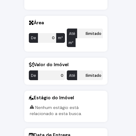
Área
Até
De
m²
m²
Valor do Imóvel
De
Até
Estágio do Imóvel
Nenhum estágio está
relacionado a esta busca.
Data de Entrega