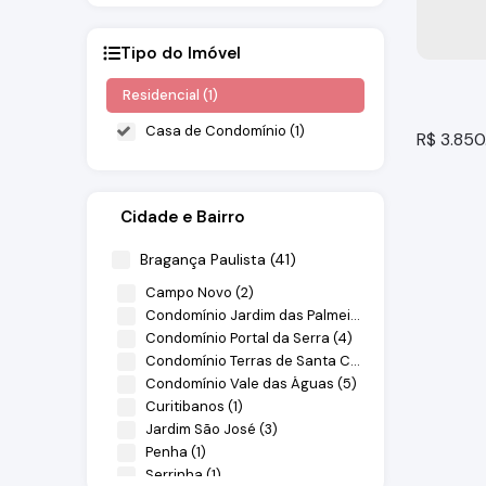
Tipo do Imóvel
Residencial (1)
Casa de Condomínio (1)
R$
3.850
Cidade e Bairro
Bragança Paulista (41)
Campo Novo (2)
Condomínio Jardim das Palmeiras (13)
Condomínio Portal da Serra (4)
Condomínio Terras de Santa Cruz (9)
Casa a
Condomínio Vale das Águas (5)
Curitibanos (1)
Atibaia
Jardim São José (3)
4
dormitó
Penha (1)
342m²
úti
Serrinha (1)