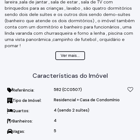
lareira ,sala de jantar , sala de estar , sala de TV com
brinquedos para as crianças , lavabo , são quatro dormitórios
sendo dois dele suítes e os outros dois sendo demo-suítes
(banheiro que atende os dois dormitórios) , o imóvel também
conta com um dormitório e banheiro para funcionários , uma
linda varanda com churrasqueira e forno a lenha , piscina com
uma vista panorâmica ,campinho de futebol , orquidário e
pomar !
O condomínio possui varias quadras de tênis , campo de
Ver mais...
futebol, quadra poliesportiva ,piscina coberta e aquecida ,
saunas , hípica , cinema ,restaurante ,pizzaria , spa , massagem
,salão de beleza ,brinquedoteca, salão de festas , playground
Características do Imóvel
,pista de cooper ,área de preservação e lagos !
582
(CC0507)
Referência:
Residencial
»
Casa de Condomínio
Tipo de Imóvel:
4 (sendo 2 suítes)
Quartos:
4
Banheiros:
5
Vagas: