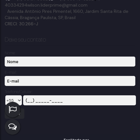
40334294
wilson.liderprime@gmail.com
Avenida Antônio Pires Pimentel
,
1660
,
Jardim Santa Rita de
Cássia
,
Bragança Paulista
,
SP
,
Brasil
CRECI: 30.266-J
Deixe seu contato
Nome:
E-mail:
Telefone/Celular: