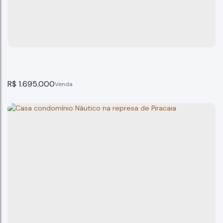
R$
1.695.000
Casa em Cond. Fechado Novo Horizonte Piracaia
Piracaia