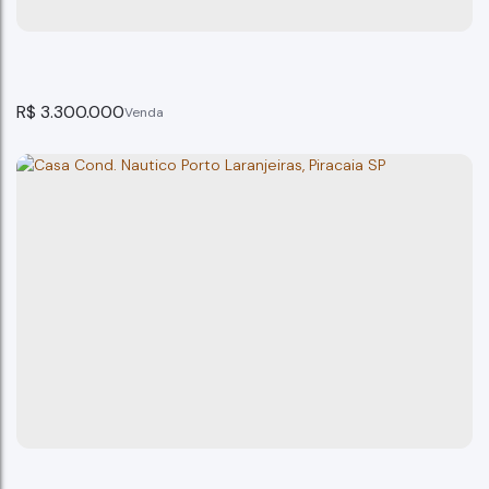
6
dormitório(s)
5
banheiro(s)
123m²
total:
710m²
privativo:
3
suíte(s)
4
vaga(s)
123m²
terreno:
R$
3.300.000
Casa condomínio Náutico na represa de Piracaia
Piracaia
5
dormitório(s)
9
banheiro(s)
480m²
total:
750m²
privativo:
5
suíte(s)
4
vaga(s)
480m²
terreno: