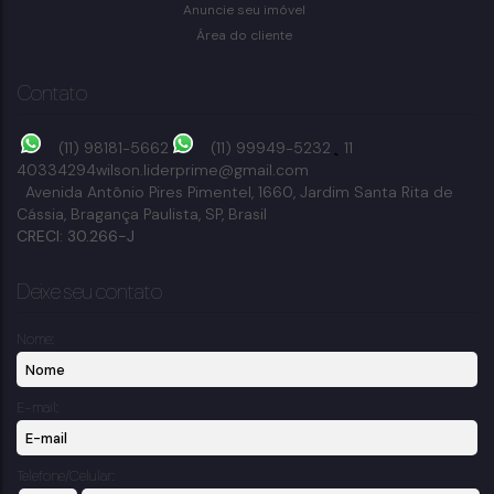
2
dormitório(s)
1
banheiro(s)
250m²
total:
300m²
privativo:
Anuncie seu imóvel
1
vaga(s)
250m²
terreno:
Área do cliente
Contato
(11) 98181-5662
(11) 99949-5232
11
40334294
wilson.liderprime@gmail.com
Avenida Antônio Pires Pimentel
,
1660
,
Jardim Santa Rita de
Cássia
,
Bragança Paulista
,
SP
,
Brasil
CRECI: 30.266-J
Deixe seu contato
Nome:
E-mail:
Telefone/Celular: