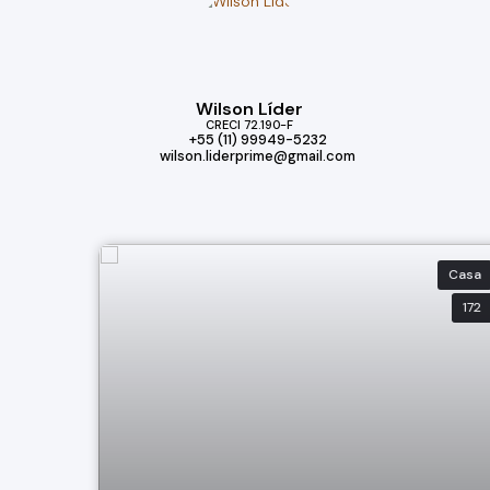
Wilson Líder
CRECI
72.190-F
+55 (11) 99949-5232
wilson.liderprime@gmail.com
Casa
172