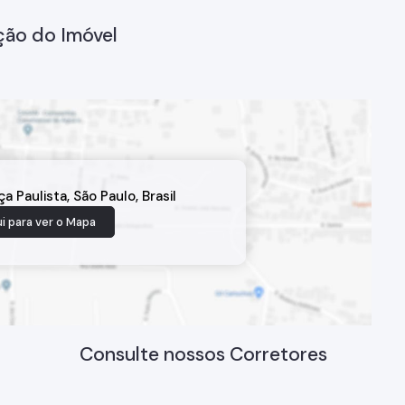
ção do Imóvel
ça Paulista
,
São Paulo
,
Brasil
i para ver o
Mapa
Consulte nossos Corretores