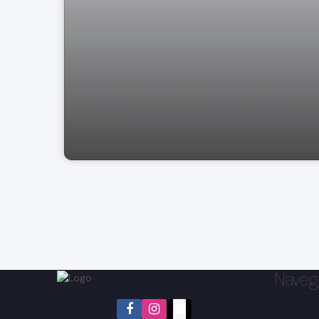
Casa no Quinta dos vinhedos, Bragança
Paulista
Naveg