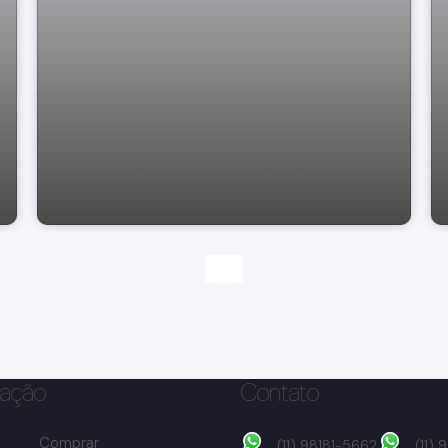
Casa com piscina em Bragança Paulista
ação
Contato
Comprar
(11) 98181-5662
(11)