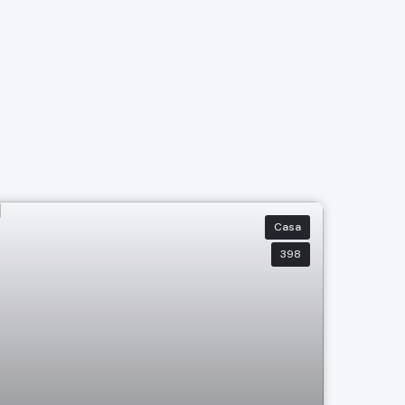
Casa
398