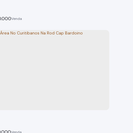
0.000
o Jd Julio de Mesquita Bragança Paulista SP
 Paulista
tal:
0.000