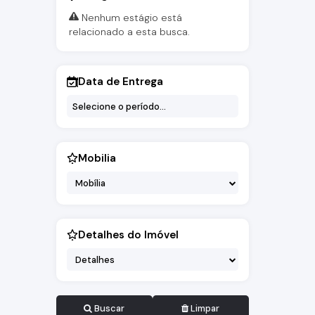
Nenhum estágio está
relacionado a esta busca.
Data de Entrega
Área in
Bragança
203m²
to
Mobilia
Mobília
Detalhes do Imóvel
Detalhes
Buscar
Limpar