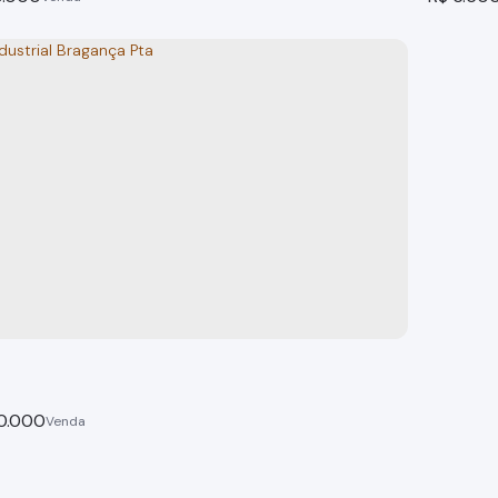
dustrial Araras dos Mori Bragança Paulista
 Paulista
Bragança
tal:
749m²
tot
0.000