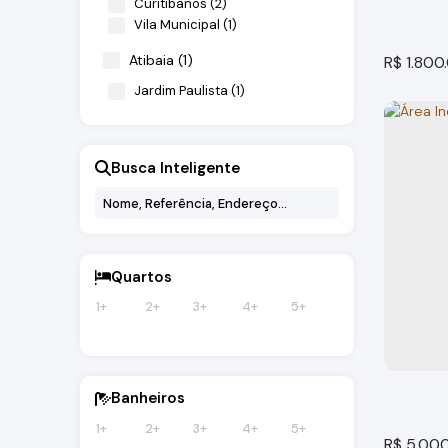
Curitibanos (2)
Vila Municipal (1)
Atibaia (1)
R$
1.800
Jardim Paulista (1)
Busca Inteligente
Vendo 
Quartos
1+
2+
3+
4+
5+
Bragança
682m²
to
Banheiros
1+
2+
3+
4+
5+
R$
5.000