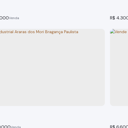
.000
R$
4.30
Área para Investidor Bragança Paulista SP
Área n
 Paulista
Bragança
tal:
682m
frente:
509m²
to
.000
R$
6.60