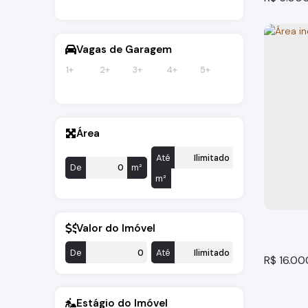
Vagas de Garagem
1+
2+
3+
4+
5+
Área
Área In
Até
De
m²
Bragança
m²
200m²
to
Valor do Imóvel
De
Até
R$
16.00
Estágio do Imóvel