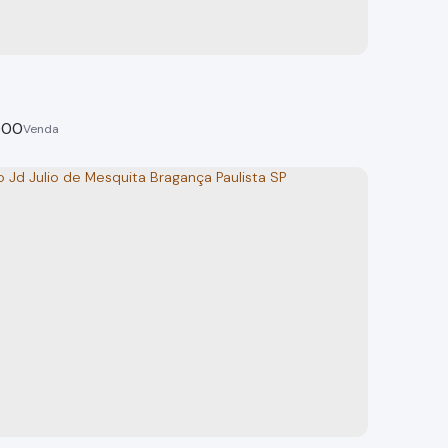
000
Terreno Bairro do Campo Novo Bragança Paulista SP
 Paulista
tal: