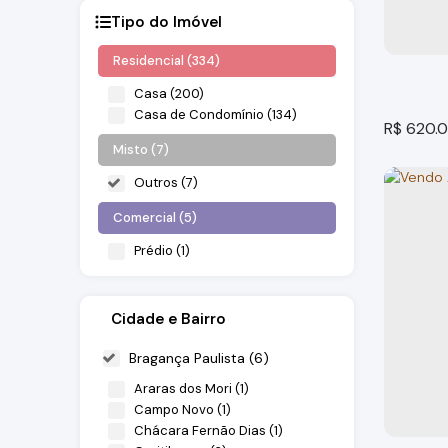
Tipo do Imóvel
Residencial (334)
Casa (200)
Casa de Condomínio (134)
R$
620.
Misto (7)
Outros (7)
Comercial (5)
Prédio (1)
Salas Comerciais (3)
Terreno (1)
Cidade e Bairro
Área C
Bragança Paulista (6)
Bragança
Araras dos Mori (1)
Campo Novo (1)
518m²
tot
Chácara Fernão Dias (1)