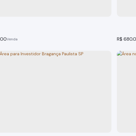
000
R$
680.
hácaras Fernão Dias Bragança Paulista
 Paulista
Bragança
al:
58m
frente:
864m²
to