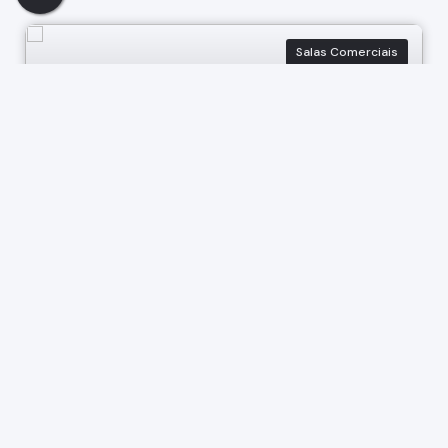
Salas Comerciais
141
Imóvel Comercial no Centro de Bragança
Paulista SP