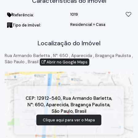
Características do Imóvel
1019
Referência:
Residencial
»
Casa
Tipo de Imóvel:
Localização do Imóvel
Rua Armando Barletta
,
N°:
650
,
Aparecida
,
Bragança Paulista
,
São Paulo
,
Brasil
Abrir no Google Maps
CEP: 12912-540
,
Rua Armando Barletta
,
N°:
650
,
Aparecida
,
Bragança Paulista
,
São Paulo
,
Brasil
Clique aqui para ver o
Mapa