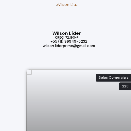
Wilson Líder
CRECI
72.190-F
+55 (11) 99949-5232
wilson.liderprime@gmail.com
Salas Comerciais
228