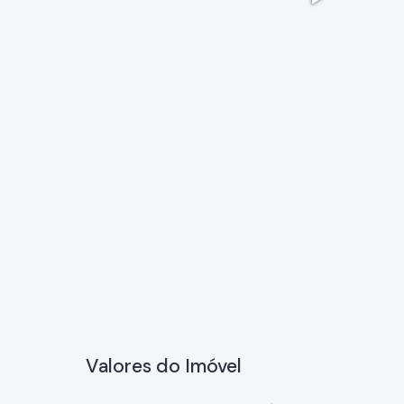
c4f91a7b
Valores do Imóvel