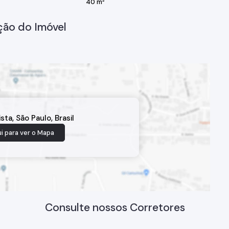
40 m²
ção do Imóvel
ista
,
São Paulo
,
Brasil
i para ver o
Mapa
Consulte nossos Corretores