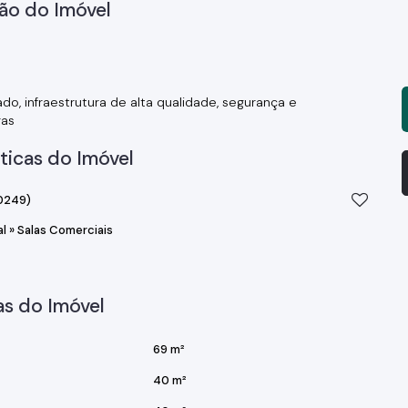
ão do Imóvel
o, infraestrutura de alta qualidade, segurança e
ras
ticas do Imóvel
0249)
al
»
Salas Comerciais
s do Imóvel
69 m²
40 m²