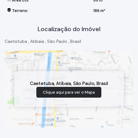
Área Útil:
89 m²
Terreno:
186 m²
Localização do Imóvel
Caetetuba
,
Atibaia
,
São Paulo
,
Brasil
Caetetuba
,
Atibaia
,
São Paulo
,
Brasil
Clique aqui para ver o
Mapa