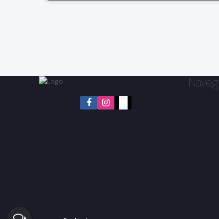
Naveg
Condomínio Terras de Santa Cruz, Bragança Paulista,
São Paulo, Brasil