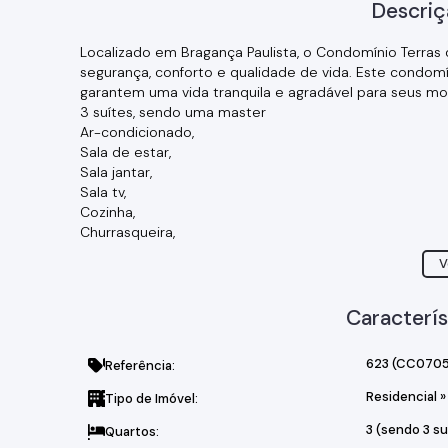
Descriç
Localizado em Bragança Paulista, o Condomínio Terras
segurança, conforto e qualidade de vida. Este condom
garantem uma vida tranquila e agradável para seus m
3 suítes, sendo uma master
Ar-condicionado,
Sala de estar,
Sala jantar,
Sala tv,
Cozinha,
Churrasqueira,
Depósito,
V
Área de serviços e quintal.
Segurança: Portaria 24 horas e controle de acesso, pr
Infraestrutura: Quadras de tênis, playgrounds, salão de
Caracterís
uma academia ao ar livre.
Área Verde: Muita área verde e espaços abertos, prop
623
(CC0705
Referência:
Localização: Próximo à Zona Sul de Bragança Paulista, co
deslocamento para o centro e outras áreas.
Residencial
»
Tipo de Imóvel:
Comodidades: Piscina, churrasqueiras, playgrounds e 
3 (sendo 3 su
relaxamento.
Quartos: