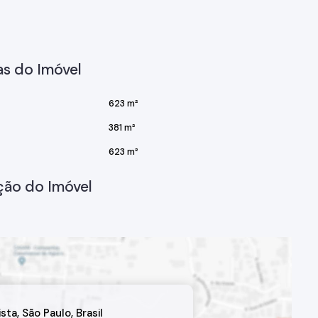
m busca qualidade de vida e um lar seguro para a família.
 este condomínio tem a oferecer!
s do Imóvel
623 m²
381 m²
623 m²
ção do Imóvel
ista
,
São Paulo
,
Brasil