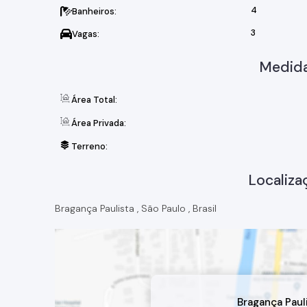
O Condomínio Terras de Santa Cruz é perfeito para que
4
Banheiros:
Agende sua visita e descubra todas as vantagens que
3
Vagas:
Medida
Área Total:
Área Privada:
Terreno:
Localiza
Bragança Paulista
,
São Paulo
,
Brasil
Bragança Paul