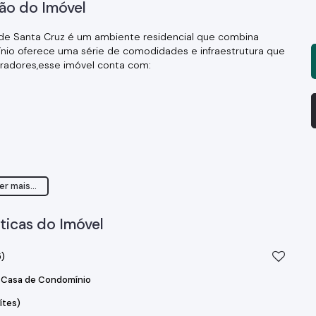
ão do Imóvel
 de Santa Cruz é um ambiente residencial que combina
ínio oferece uma série de comodidades e infraestrutura que
oradores,esse imóvel conta com:
er mais...
oporcionando um ambiente seguro para toda a família.
 festas, área gourmet com churrasqueira e forno de pizza, e
ticas do Imóvel
orcionando um ambiente tranquilo e agradável para morar.
)
m fácil acesso às principais vias da cidade, facilitando o
Casa de Condomínio
áreas de lazer, garantindo momentos de diversão e
ítes)