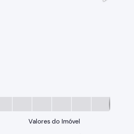
3f79f316-
Valores do Imóvel