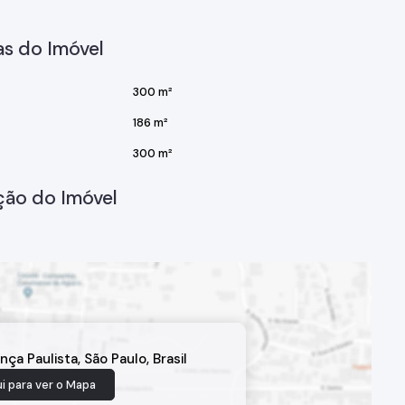
s do Imóvel
300 m²
186 m²
300 m²
ção do Imóvel
nça Paulista
,
São Paulo
,
Brasil
i para ver o
Mapa