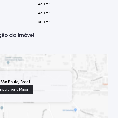
450 m²
450 m²
900 m²
ção do Imóvel
,
São Paulo
,
Brasil
i para ver o
Mapa