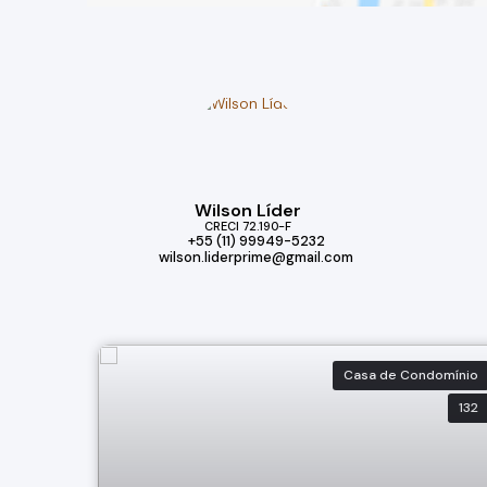
Wilson Líder
CRECI
72.190-F
+55 (11) 99949-5232
wilson.liderprime@gmail.com
Casa de Condomínio
132