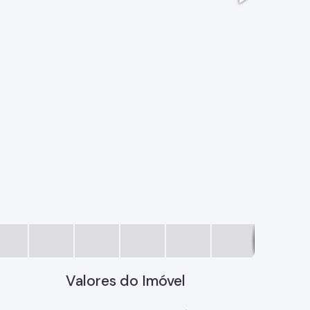
0856da0c
Valores do Imóvel