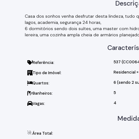
Descriç
Casa dos sonhos venha desfrutar desta lindeza, tudo 
lagos, academia, segurança 24 horas,
6 dormitórios sendo dois suítes, uma master com hidro 
lereira, uma cozinha ampla cheia de armários planejados
Caracterís
537
(CC0064
Referência:
Residencial
»
Tipo de Imóvel:
6 (sendo 2 su
Quartos:
5
Banheiros:
4
Vagas:
Medida
Área Total: