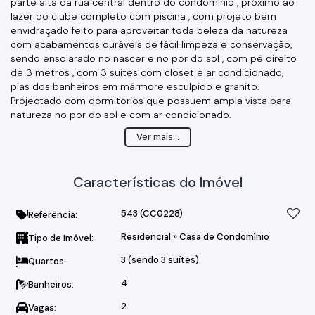
parte alta da rua central dentro do condomínio , próximo ao
lazer do clube completo com piscina , com projeto bem
envidraçado feito para aproveitar toda beleza da natureza
com acabamentos duráveis de fácil limpeza e conservação,
sendo ensolarado no nascer e no por do sol , com pé direito
de 3 metros , com 3 suites com closet e ar condicionado,
pias dos banheiros em mármore esculpido e granito.
Projectado com dormitórios que possuem ampla vista para
natureza no por do sol e com ar condicionado.
Ampla sala, dois ambientes, com lareira em mármore e com
Ver mais...
clarabóia no piso superior.
Sala para home theater
Lavabo
Características do Imóvel
Lavanderia
Área de churrasqueira com pia.
Cozinha e sala plana com quintal em conceito aberto .
543
(CC0228)
Referência:
Garagem coberta para 2 carros.
Residencial
»
Casa de Condomínio
Tipo de Imóvel:
Cobertura ecológica.
Escadas em mármore branco
3 (sendo 3 suítes)
Quartos:
Todos revestimentos e pisos em porcelanato de alto padrão
Quintal gramado e com mudas de frutíferas
4
Banheiros:
2
Vagas: