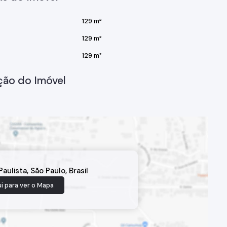
129 m²
129 m²
129 m²
ção do Imóvel
Paulista
,
São Paulo
,
Brasil
i para ver o
Mapa