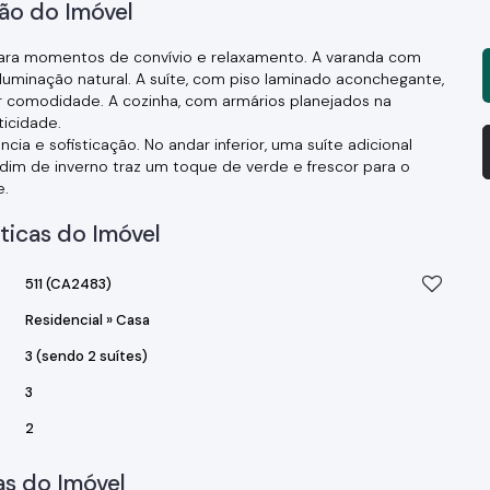
ão do Imóvel
para momentos de convívio e relaxamento. A varanda com
luminação natural. A suíte, com piso laminado aconchegante,
or comodidade. A cozinha, com armários planejados na
ticidade.
ia e sofisticação. No andar inferior, uma suíte adicional
ardim de inverno traz um toque de verde e frescor para o
e.
ticas do Imóvel
511
(CA2483)
Residencial
»
Casa
3 (sendo 2 suítes)
3
2
s do Imóvel