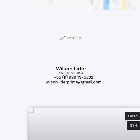
Wilson Líder
CRECI
72.190-F
+55 (11) 99949-5232
wilson.liderprime@gmail.com
Casa
294