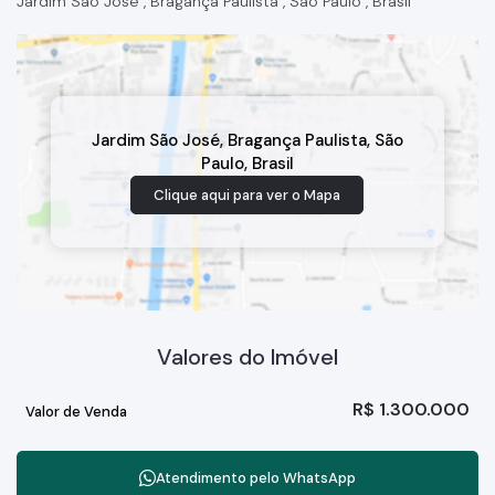
Jardim São José
,
Bragança Paulista
,
São Paulo
,
Brasil
Jardim São José
,
Bragança Paulista
,
São
Paulo
,
Brasil
Clique aqui para ver o
Mapa
Valores do Imóvel
R$
1.300.000
Valor de Venda
Atendimento pelo
WhatsApp