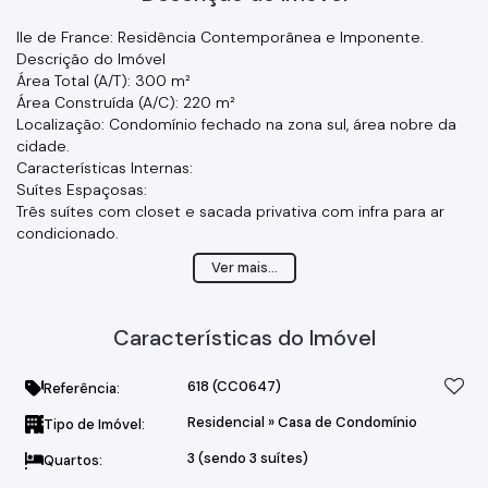
Ile de France: Residência Contemporânea e Imponente.
Descrição do Imóvel
Área Total (A/T): 300 m²
Área Construída (A/C): 220 m²
Localização: Condomínio fechado na zona sul, área nobre da
cidade.
Características Internas:
Suítes Espaçosas:
Três suítes com closet e sacada privativa com infra para ar
condicionado.
Ambientes Sociais:
Ver mais...
Sala de Estar com pé direito duplo, proporcionando
luminosidade e amplitude.
Sala de Jantar integrada à cozinha em conceito aberto, ideal
Características do Imóvel
para receber convidados.
Lavabo elegante para visitantes.
Cozinha Moderna:
618
(CC0647)
Referência:
Cozinha equipada com armários planejados e despensa.
Residencial
»
Casa de Condomínio
Tipo de Imóvel:
Área gourmet com lavabo de apoio, perfeita para momentos
de descontração.
3 (sendo 3 suítes)
Quartos:
Lazer e Exteriores: