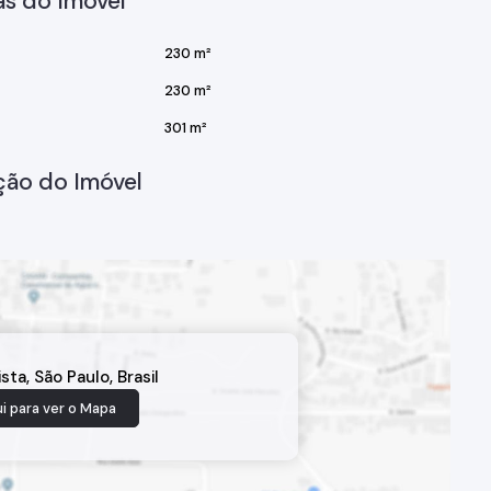
s do Imóvel
230 m²
230 m²
301 m²
ção do Imóvel
ista
,
São Paulo
,
Brasil
i para ver o
Mapa