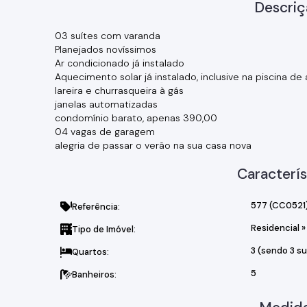
Descriç
03 suítes com varanda
Planejados novíssimos
Ar condicionado já instalado
Aquecimento solar já instalado, inclusive na piscina de 
lareira e churrasqueira à gás
janelas automatizadas
condomínio barato, apenas 390,00
04 vagas de garagem
alegria de passar o verão na sua casa nova
Caracterís
577
(CC0521
Referência:
Residencial
»
Tipo de Imóvel:
3 (sendo 3 su
Quartos:
5
Banheiros: