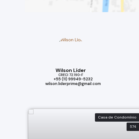
Wilson Líder
CRECI
72.190-F
+55 (11) 99949-5232
wilson.liderprime@gmail.com
Casa de Condomínio
574