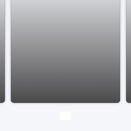
Casa no Cond Jardim Flamboyan em
Bragança Paulista