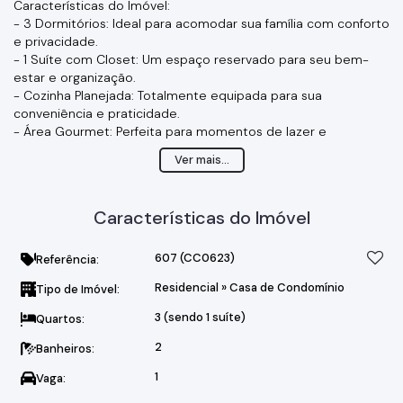
Características do Imóvel:
- 3 Dormitórios: Ideal para acomodar sua família com conforto
e privacidade.
- 1 Suíte com Closet: Um espaço reservado para seu bem-
estar e organização.
- Cozinha Planejada: Totalmente equipada para sua
conveniência e praticidade.
- Área Gourmet: Perfeita para momentos de lazer e
confraternizações.
Ver mais...
- Área Externa: Aproveite um espaço adicional.
- 1 Vaga de Garagem: Segurança e comodidade para seu
automóvel.
Características do Imóvel
Essa é a oportunidade que você esperava para viver com
qualidade em um dos melhores condomínios de Bragança
Paulista. O Condomínio Portal da Serra oferece segurança,
607
(CC0623)
Referência:
tranquilidade e uma excelente infraestrutura.
Residencial
»
Casa de Condomínio
Tipo de Imóvel:
Não perca essa chance! Agende já uma visita e conheça seu
novo lar.
3 (sendo 1 suíte)
Quartos:
2
Banheiros:
1
Vaga: