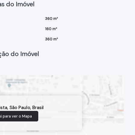
s do Imóvel
360 m²
160 m²
360 m²
ção do Imóvel
ista
,
São Paulo
,
Brasil
i para ver o
Mapa