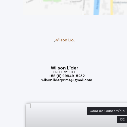
Wilson Líder
CRECI
72.190-F
+55 (11) 99949-5232
wilson.liderprime@gmail.com
Casa de Condomínio
132