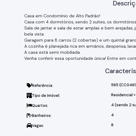
Descriç
Casa em Condomínio de Alto Padrão!
Casa com 4 dormitórios, sendo 2 suítes, os dormitóri
Sala de jantar e sala de estar amplas e bem arejadas,
bela vista
Garagem para 8 carros (2 cobertas) e um quintal gran
A cozinha é planejada rica em armários, despensa, lava
A casa está semi mobiliada.
Venha conferir essa oportunidade única! Entre em con
Caracterís
565
(CC0461
Referência:
Residencial
»
Tipo de Imóvel:
4 (sendo 2 s
Quartos:
4
Banheiros:
8
Vagas: