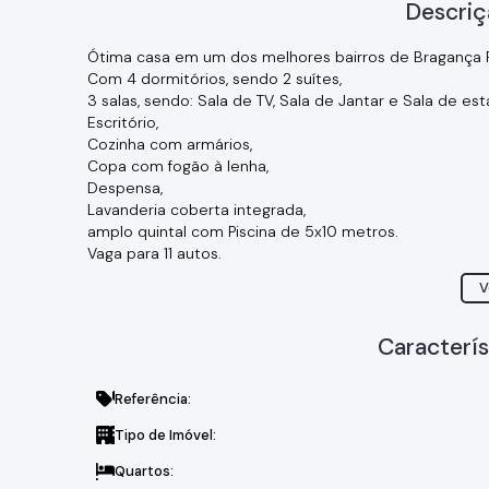
Descriç
Ótima casa em um dos melhores bairros de Bragança P
Com 4 dormitórios, sendo 2 suítes,
3 salas, sendo: Sala de TV, Sala de Jantar e Sala de est
Escritório,
Cozinha com armários,
Copa com fogão à lenha,
Despensa,
Lavanderia coberta integrada,
amplo quintal com Piscina de 5x10 metros.
Vaga para 11 autos.
Aquecimento solar
V
Canil
Portão automático
Caracterís
Referência:
Tipo de Imóvel:
Quartos: