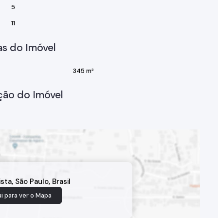
5
11
s do Imóvel
345 m²
ção do Imóvel
ista
,
São Paulo
,
Brasil
i para ver o
Mapa