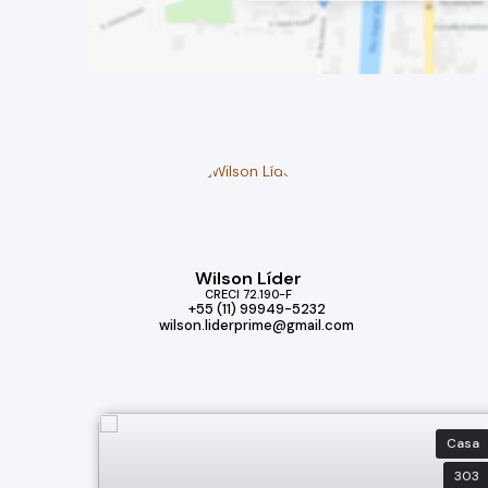
Wilson Líder
CRECI
72.190-F
+55 (11) 99949-5232
wilson.liderprime@gmail.com
Casa
303