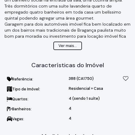
Três dormitórios com uma suíte lavanderia quarto de
empregado quatro banheiros em toda casa um belíssimo
quintal podendo agregar uma área gourmet.
Garagem para dois automóveis imóvel fica bem localizado em
um dos bairros mais tradicionais de Bragança paulista muito
bom para moradia ou investimento para locação imóvel fica
nas proximidades de padarias, açougues, supermercados,
Ver mais...
escola, farmácia bairro muito familiar.
Há cinco minutos do centro de Bragança agende ja sua visita
e conhecer esse belíssimo imóvel a venda.
Características do Imóvel
388
(CA1750)
Referência:
Residencial
»
Casa
Tipo de Imóvel:
4 (sendo 1 suíte)
Quartos:
4
Banheiros:
4
Vagas: