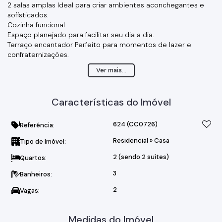
2 salas amplas Ideal para criar ambientes aconchegantes e
sofisticados.
Cozinha funcional
Espaço planejado para facilitar seu dia a dia.
Terraço encantador Perfeito para momentos de lazer e
confraternizações.
Garagem coberta Proteja seu veículo com segurança e
Ver mais...
praticidade.
Lavanderia independente Organização e comodidade para
sua rotina.
Características do Imóvel
Localização privilegiada, com muita segurança!
624
(CC0726)
Referência:
Residencial
»
Casa
Tipo de Imóvel:
2 (sendo 2 suítes)
Quartos:
3
Banheiros:
2
Vagas:
Medidas do Imóvel