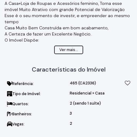
A Casa+Loja de Roupas e Acessórios feminino, Torna esse
imóvel Muito Atrativo com grande Potencial de Valorização
Esse é o seu momento de investir, e empreender ao mesmo
tempo
Casa Muito Bem Construída em bom acabamento,
A Certeza de fazer um Excelente Negócio.
O Imóvel Dispõe:
-2 Dormitórios Planejados (sendo 1 suite)
Ver mais...
-1 Cozinha Planejada
-2 Banheiros
-1 Sala ampla(com varanda)
Características do Imóvel
-1 Área Gourmet
-2 Vagas de Garagem
-1 Escritório
465
(CA2336)
Referência:
Oportunidade não se Perde!
Residencial
»
Casa
Tipo de Imóvel:
Agende hoje mesmo a Sua Visíta
Líder Lugar de Bons Negócios
2 (sendo 1 suíte)
Quartos:
3
Banheiros:
2
Vagas: