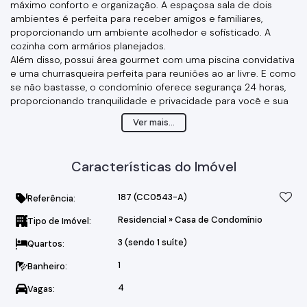
máximo conforto e organização. A espaçosa sala de dois
ambientes é perfeita para receber amigos e familiares,
proporcionando um ambiente acolhedor e sofisticado. A
cozinha com armários planejados.
Além disso, possui área gourmet com uma piscina convidativa
e uma churrasqueira perfeita para reuniões ao ar livre. E como
se não bastasse, o condomínio oferece segurança 24 horas,
proporcionando tranquilidade e privacidade para você e sua
família.
Ver mais...
Este imóvel no Condomínio Jardim das Palmeiras é a definição
de conforto, oferecendo um estilo de vida exclusivo em um
dos melhores condomínios da região.
Características do Imóvel
187
(CC0543-A)
Referência:
Residencial
»
Casa de Condomínio
Tipo de Imóvel:
3 (sendo 1 suíte)
Quartos:
1
Banheiro:
4
Vagas: