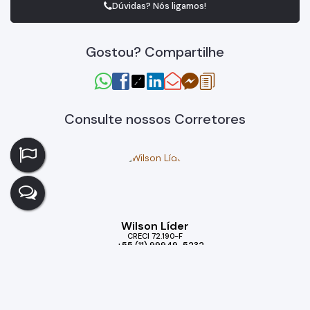
Dúvidas? Nós ligamos!
Gostou? Compartilhe
Consulte nossos Corretores
Wilson Líder
CRECI
72.190-F
+55 (11) 99949-5232
wilson.liderprime@gmail.com
Imóveis relacionados