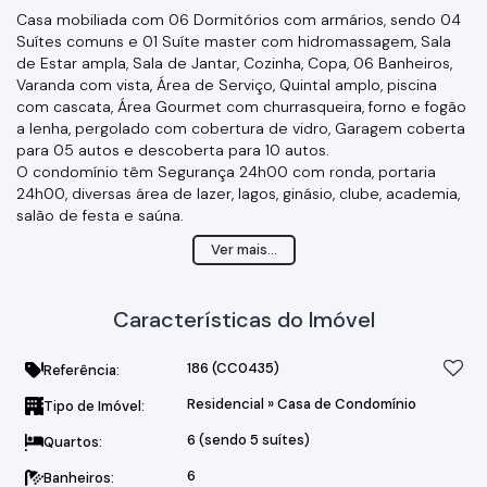
Casa mobiliada com 06 Dormitórios com armários, sendo 04
Suítes comuns e 01 Suíte master com hidromassagem, Sala
de Estar ampla, Sala de Jantar, Cozinha, Copa, 06 Banheiros,
Varanda com vista, Área de Serviço, Quintal amplo, piscina
com cascata, Área Gourmet com churrasqueira, forno e fogão
a lenha, pergolado com cobertura de vidro, Garagem coberta
para 05 autos e descoberta para 10 autos.
O condomínio têm Segurança 24h00 com ronda, portaria
24h00, diversas área de lazer, lagos, ginásio, clube, academia,
salão de festa e saúna.
Valor da Locação R$ 15.000,00 com Condomínio e IPTU
Ver mais...
inclusos.
Características do Imóvel
186
(CC0435)
Referência:
Residencial
»
Casa de Condomínio
Tipo de Imóvel:
6 (sendo 5 suítes)
Quartos:
6
Banheiros: