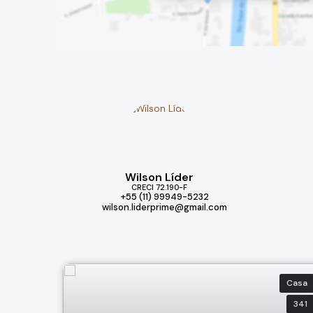
Wilson Líder
CRECI
72.190-F
+55 (11) 99949-5232
wilson.liderprime@gmail.com
Casa
341