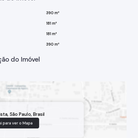
390 m²
181 m²
181 m²
390 m²
ção do Imóvel
ista
,
São Paulo
,
Brasil
i para ver o
Mapa