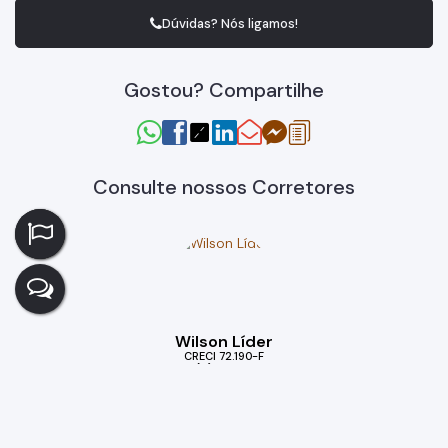
Dúvidas? Nós ligamos!
Gostou? Compartilhe
Consulte nossos Corretores
Wilson Líder
CRECI
72.190-F
+55 (11) 99949-5232
wilson.liderprime@gmail.com
Imóveis relacionados