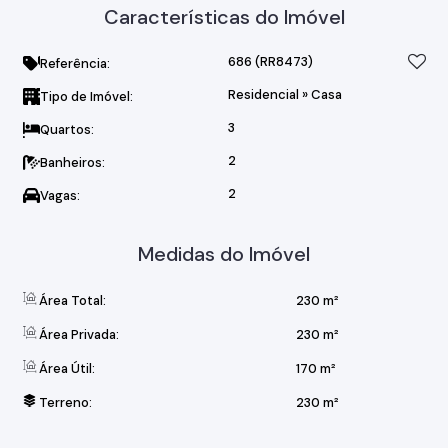
Características do Imóvel
686
(RR8473)
Referência:
Residencial
»
Casa
Tipo de Imóvel:
3
Quartos:
2
Banheiros:
2
Vagas:
Medidas do Imóvel
Área Total:
230 m²
Área Privada:
230 m²
Área Útil:
170 m²
Terreno:
230 m²