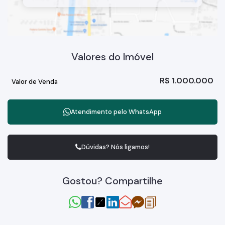
Localização estratégica: Desfrute da tranquilidade da Vila
Aparecida com fácil acesso a tudo que você precisa.
Ideal para famílias: Espaço de sobra para todos os membros
da família viverem com conforto e privacidade.
Ótimo custo-benefício: Um imóvel completo com um
excelente potencial de valorização.
Valores do Imóvel
Não perca esta oportunidade única de conquistar o seu novo
lar!
R$
1.000.000
Valor de Venda
Atendimento pelo
WhatsApp
Dúvidas? Nós ligamos!
Gostou? Compartilhe