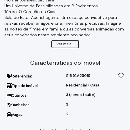
Um Universo de Possibilidades em 3 Pavimentos:
Térreo: O Coração da Casa
Sala de Estar Aconchegante: Um espaço convidativo para
relaxar, receber amigos e criar memórias preciosas. Imagine
as noites de filmes em família ou as conversas animadas com
seus convidados neste ambiente acolhedor.
Cozinha Funcional e Integrada: Projetada para o seu dia a dia,
Ver mais...
com espaço para armários planejados e perfeita para
preparar refeições deliciosas enquanto interage com seus
familiares e amigos na sala.
Características do Imóvel
Banheiro de Apoio: Prático e funcional para atender às
necessidades do pavimento principal e seus visitantes.
Segundo Pavimento: Seu Refúgio Íntimo
518
(CA2508)
Referência:
2 Dormitórios Amplos: Ambientes pensados para o seu
Residencial
»
Casa
Tipo de Imóvel:
descanso e privacidade. Cada dormitório oferece espaço
para camas confortáveis, armários e áreas de estudo ou
3 (sendo 1 suíte)
Quartos:
relaxamento.
e 1 Suíte Exclusiva: Seu santuário particular! Desfrute de um
3
Banheiros:
espaço generoso, com privacidade e conforto para
2
Vagas:
recarregar as energias após um longo dia. O banheiro da suíte
é um convite ao relaxamento.
Terceiro Pavimento: Seu Espaço Multifuncional com Vista!