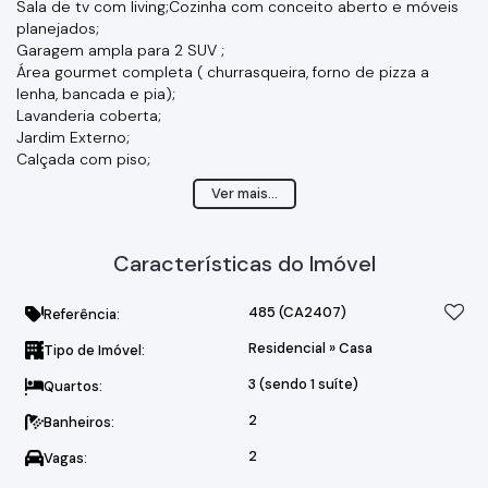
Sala de tv com living;Cozinha com conceito aberto e móveis
planejados;
Garagem ampla para 2 SUV ;
Área gourmet completa ( churrasqueira, forno de pizza a
lenha, bancada e pia);
Lavanderia coberta;
Jardim Externo;
Calçada com piso;
Palmeira Imperial plantada;
Ver mais...
Portão automático;
Jardim de Inverno c/grade de proteção;
Sistema de monitoramento interno e externo
Características do Imóvel
485
(CA2407)
Referência:
Residencial
»
Casa
Tipo de Imóvel:
3 (sendo 1 suíte)
Quartos:
2
Banheiros:
2
Vagas: