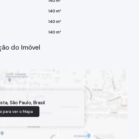
140 m²
140 m²
140 m²
140 m²
ção do Imóvel
ista
,
São Paulo
,
Brasil
i para ver o
Mapa