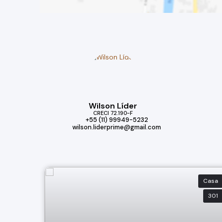
Wilson Líder
CRECI
72.190-F
+55 (11) 99949-5232
wilson.liderprime@gmail.com
Casa
301