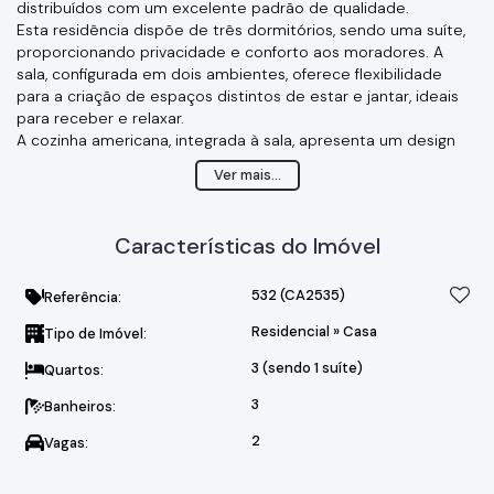
distribuídos com um excelente padrão de qualidade.
Esta residência dispõe de três dormitórios, sendo uma suíte,
proporcionando privacidade e conforto aos moradores. A
sala, configurada em dois ambientes, oferece flexibilidade
para a criação de espaços distintos de estar e jantar, ideais
para receber e relaxar.
A cozinha americana, integrada à sala, apresenta um design
moderno e prático, com bancadas em Quartzo branco que
Ver mais...
conferem elegância e durabilidade. A lavanderia privativa,
inteligentemente integrada à cozinha, otimiza o espaço e
facilita as tarefas domésticas.
Características do Imóvel
A propriedade conta com garagem para dois veículos,
garantindo segurança e comodidade. Um dos grandes
diferenciais é a área gourmet ampla, projetada para o lazer e
532
(CA2535)
Referência:
o convívio social.
Residencial
»
Casa
Tipo de Imóvel:
Pensando no conforto climático, a casa possui infraestrutura
para ar condicionado instalada nos quartos e sala, permitindo
3 (sendo 1 suíte)
Quartos:
a climatização dos ambientes de acordo com a preferência
dos moradores.
3
Banheiros:
A marcenaria planejada agrega valor e organização aos
2
Vagas:
espaços, incluindo:
Gabinete da bancada na cozinha, complementado por um
móvel com torre quente, nicho para geladeira e armário