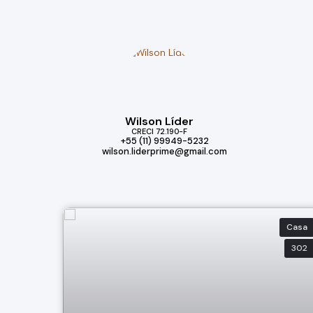
Wilson Líder
CRECI
72.190-F
+55 (11) 99949-5232
wilson.liderprime@gmail.com
Casa
302