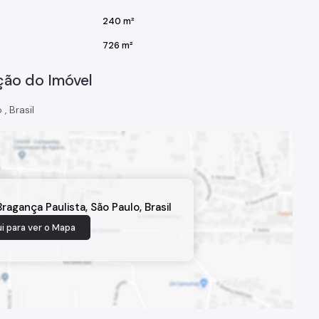
240 m²
726 m²
ção do Imóvel
o
,
Brasil
Bragança Paulista
,
São Paulo
,
Brasil
i para ver o
Mapa