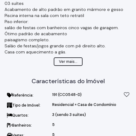
03 suítes
Acabamento de alto padrão em granito mármore e gesso
Piscina interna na sala com teto retratil
Piso inferior:
salão de festas com banheiros cinco vagas de garagem.
Ótimo padrão de acabamento
paisagismo completo.
Salão de festas/jogos grande com pé direito alto.
Casa com aquecimento a gás.
Garagem 5 veículos
Ver mais...
Características do Imóvel
191
(CC0548-D)
Referência:
Residencial
»
Casa de Condomínio
Tipo de Imóvel:
3 (sendo 3 suítes)
Quartos:
5
Banheiros:
5
Vagas: