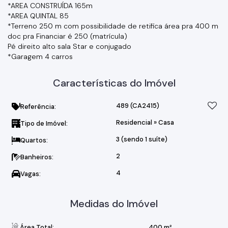
*AREA CONSTRUÍDA 165m
*AREA QUINTAL 85
*Terreno 250 m com possibilidade de retifica área pra 400 m
doc pra Financiar é 250 (matrícula)
Pé direito alto sala Star e conjugado
*Garagem 4 carros
Características do Imóvel
489
(CA2415)
Referência:
Residencial
»
Casa
Tipo de Imóvel:
3 (sendo 1 suíte)
Quartos:
2
Banheiros:
4
Vagas:
Medidas do Imóvel
Área Total:
400 m²