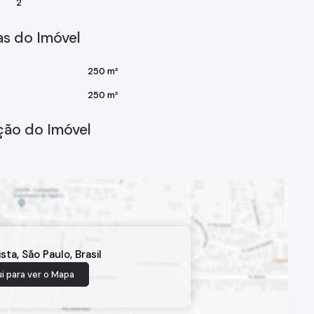
2
s do Imóvel
250 m²
250 m²
ção do Imóvel
ista
,
São Paulo
,
Brasil
i para ver o
Mapa