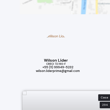
Wilson Líder
CRECI
72.190-F
+55 (11) 99949-5232
wilson.liderprime@gmail.com
Casa
294