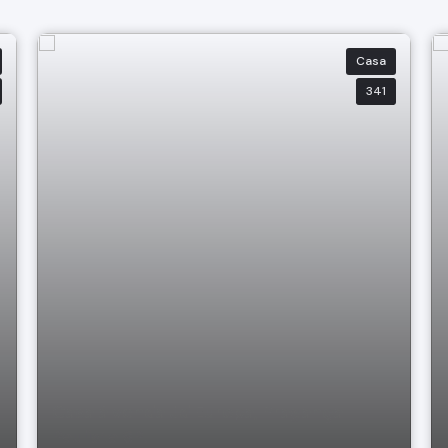
Casa
341
Casa à venda Jd Europa, Pragança
Paulista SP.