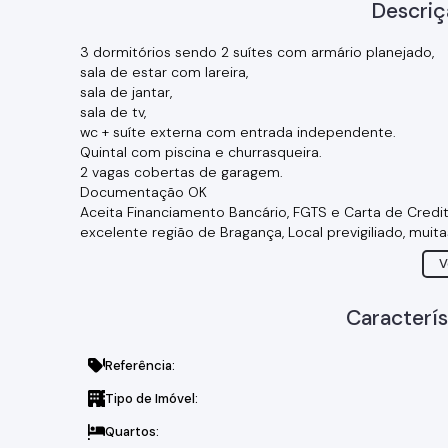
Descriç
3 dormitórios sendo 2 suítes com armário planejado,
sala de estar com lareira,
sala de jantar,
sala de tv,
wc + suíte externa com entrada independente.
Quintal com piscina e churrasqueira.
2 vagas cobertas de garagem.
Documentação OK
Aceita Financiamento Bancário, FGTS e Carta de Credi
excelente região de Bragança, Local previgiliado, muita
Proximo ao lago do Taboão
V
Traga sua família para conhecer essa belissíma casa
Vem Vem Vem....marque uma visita hoje mesmo !!!!!!!!!
Caracterís
Referência:
Tipo de Imóvel:
Quartos: