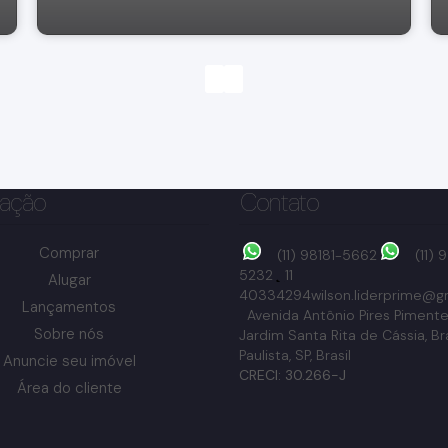
ação
Contato
Comprar
(11) 98181-5662
(11)
5232
11
Alugar
40334294
wilson.liderprime@g
Lançamentos
Avenida Antônio Pires Pimente
Sobre nós
Jardim Santa Rita de Cássia
,
Br
Paulista
,
SP
,
Brasil
Anuncie seu imóvel
Jardim Europa, Bragança Paulista, São Paulo, Brasil
CRECI: 30.266-J
Área do cliente