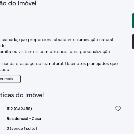
ão do Imóvel
cionada, que proporciona abundante iluminação natural.
ade.
mília ou visitantes, com potencial para personalização.
 inunda o espaço de luz natural. Gabinetes planejados que
uado.
er mais...
entes ambientes, perfeita para momentos de convivência.
cação ao ambiente.
ticas do Imóvel
 e momentos especiais.
512
(CA2455)
busca praticidade.
Residencial
»
Casa
pidas e interação durante o preparo das refeições.
3 (sendo 1 suíte)