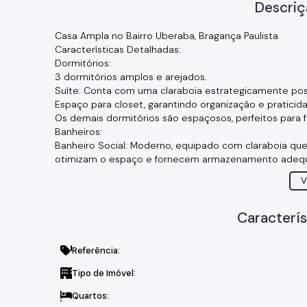
Descriç
Casa Ampla no Bairro Uberaba, Bragança Paulista
Características Detalhadas:
Dormitórios:
3 dormitórios amplos e arejados.
Suíte: Conta com uma claraboia estrategicamente posi
Espaço para closet, garantindo organização e praticid
Os demais dormitórios são espaçosos, perfeitos para fa
Banheiros:
Banheiro Social: Moderno, equipado com claraboia que
otimizam o espaço e fornecem armazenamento adeq
Lavabo: Um prático lavabo, ideal para receber visitas.
V
Área Social:
Sala de Estar Integrada: Ampla sala que integra difer
Acabamentos de alta qualidade, que conferem sofisti
Caracterís
Sala de Jantar: Espaço ideal para jantares em família
Cozinha:
Referência:
Cozinha moderna e bem equipada.
Cooktop de 5 bocas: Ideal para quem ama cozinhar e 
Tipo de Imóvel:
Balcão: Oferece um espaço adicional para refeições rá
Área Gourmet:
Quartos: