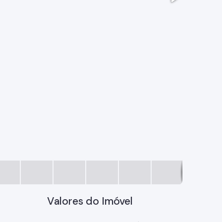
d43bb13c
Valores do Imóvel