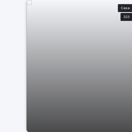
Casa
323
Casa no Jardim Primavera, Bragança
Paulista SP.