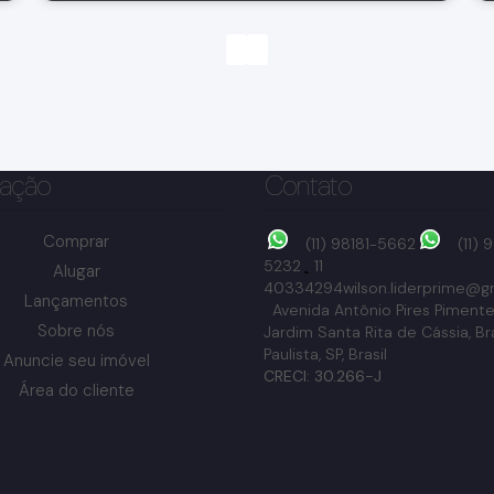
ação
Contato
Comprar
(11) 98181-5662
(11)
5232
11
Alugar
40334294
wilson.liderprime@g
Lançamentos
Avenida Antônio Pires Pimente
Sobre nós
Jardim Santa Rita de Cássia
,
Br
Paulista
,
SP
,
Brasil
Anuncie seu imóvel
Aparecida, Bragança Paulista, São Paulo, Brasil
CRECI: 30.266-J
Área do cliente