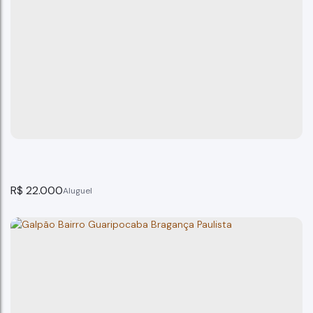
Galpão Comercial no Lavapés Bragança Paulista - SP
Bragança Paulista
2
banheiro(s)
180m²
total:
180m²
terreno:
R$
22.000