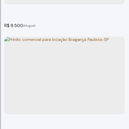
R$
8.500
Galpão, Uberaba, Bragança Paulista, SP
Bragança Paulista
2
banheiro(s)
600m²
total:
3
vaga(s)
600m²
terreno: