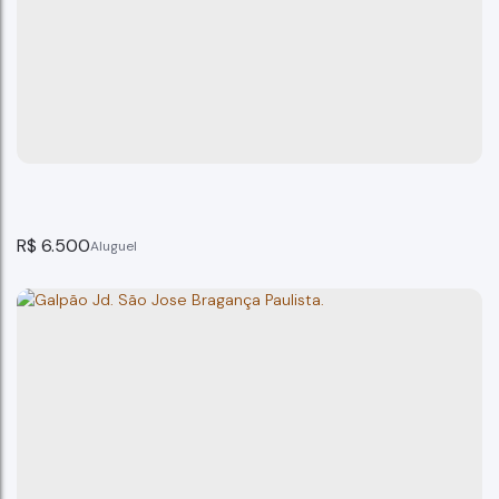
Galpão Bragança Paulista SP
Bragança Paulista
1
banheiro(s)
170m²
total:
2
vaga(s)
170m²
útil:
170m²
terreno:
R$
6.500
Galpão comercial, Bragança Paulista-SP