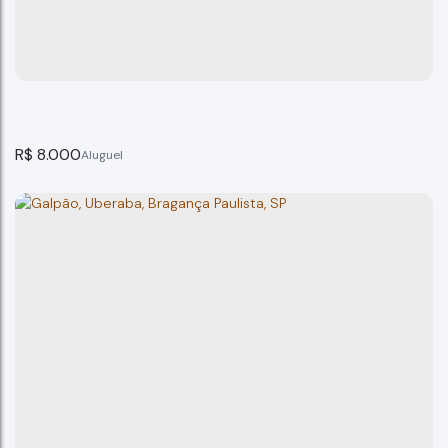
Bragança Paulista
1
banheiro(s)
R$
8.000
Galpão Jd. São Jose Bragança Paulista.
Bragança Paulista
2
banheiro(s)
250m²
total:
250m²
terreno: