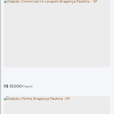
GALPÃO COMERCIAL VILA MUNICIPAL BRAGANÇA
PAULISTA
Bragança Paulista
4
banheiro(s)
700m²
total:
700m²
privativo:
3
vaga(s)
700m²
útil:
R$
13.000