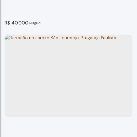
R$
40.000
Aluga Galpão Industrial 5300 M² Bragança Paulista
Bragança Paulista
10
banheiro(s)
500m²
total:
20
vaga(s)
500m²
terreno: