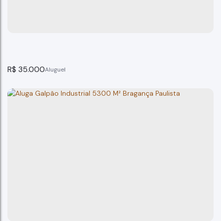
Bragança Paulista
3
banheiro(s)
720m²
total:
2
vaga(s)
100m²
terreno:
R$
35.000
Galpão Comercial Av dos Imigrantes Bragança Paulis
Bragança Paulista
5
banheiro(s)
750m²
total: