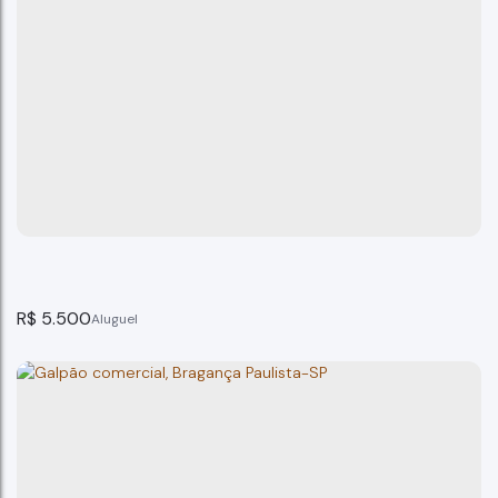
Galpão, Quinta dos Vinhedos, Bragança Paulista
Bragança Paulista
2
banheiro(s)
164m²
total:
2
vaga(s)
164m²
terreno:
R$
5.500