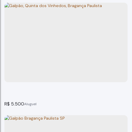
Galpão Bairro Vila Gato Bragança Paulista São Paul
Bragança Paulista
2
banheiro(s)
105m²
total:
225m²
terreno:
R$
5.500