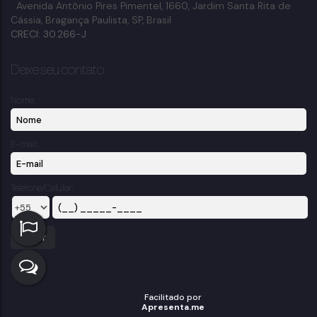
Avenida Antônio Pires Pimentel
,
1660
,
Jardim Santa Rita de
Cássia
,
Bragança Paulista
,
SP
,
Brasil
CRECI: 30.266-J
Deixe seu contato
Nome:
E-mail:
Telefone/Celular: