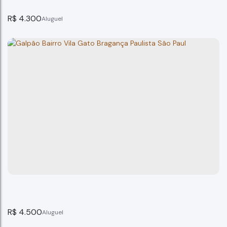
R$
4.300
Galpão Lavapés Bragança Paulista SP
Bragança Paulista
3
banheiro(s)
150m²
total:
150m²
útil:
150m²
terreno:
R$
4.500