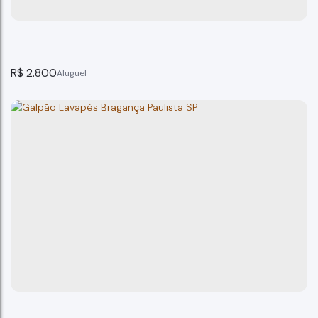
5
banheiro(s)
120m²
total:
20
vaga(s)
R$
2.800
GALPÃO COMERCIAL CENTRO BRAGANÇA PAULISTA
Bragança Paulista
1
banheiro(s)
100m²
total: