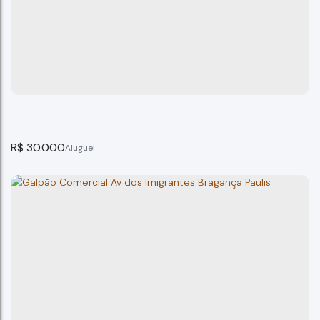
Galpão, Penha, Bragança Paulista -SP
Bragança Paulista
4
banheiro(s)
R$
30.000
Galpão Bairro Guaripocaba Bragança Paulista