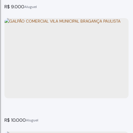
R$
9.000
Prédio comercial para locação Bragança Paulista-SP
Bragança Paulista
3
banheiro(s)
600m²
total:
5
vaga(s)
600m²
terreno:
16m
frente:
R$
10.000