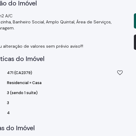
ão do Imóvel
m2 A/C
zinha, Banheiro Social, Amplo Quintal, Área de Serviços,
aragem.
u alteração de valores sem prévio aviso!!!
ticas do Imóvel
471
(CA2379)
Residencial
»
Casa
3 (sendo 1 suíte)
3
4
s do Imóvel