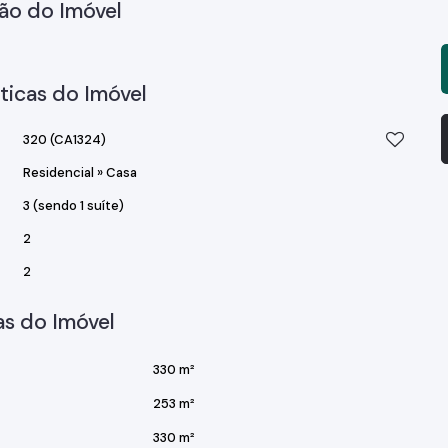
ão do Imóvel
ticas do Imóvel
320
(CA1324)
Residencial
»
Casa
3 (sendo 1 suíte)
2
2
s do Imóvel
330 m²
253 m²
330 m²