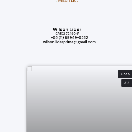
Wilson Líder
CRECI
72.190-F
+55 (11) 99949-5232
wilson.liderprime@gmail.com
Casa
313