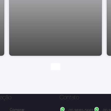
Casa Altos de Bragança Bragança
Paulista SP
ação
Contato
Comprar
(11) 98181-5662
(11)