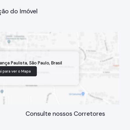
ção do Imóvel
ança Paulista
,
São Paulo
,
Brasil
i para ver o
Mapa
Consulte nossos Corretores