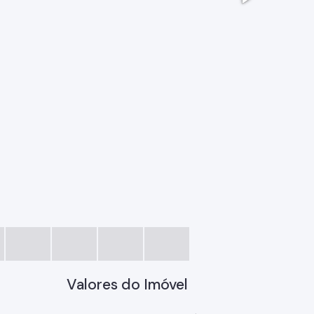
49fc8bac
Valores do Imóvel