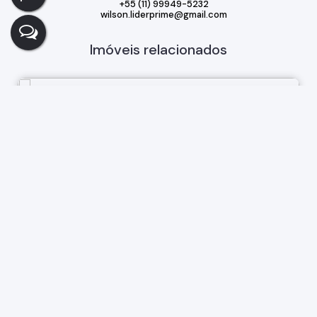
+55 (11) 99949-5232
wilson.liderprime@gmail.com
Imóveis relacionados
Casa
331