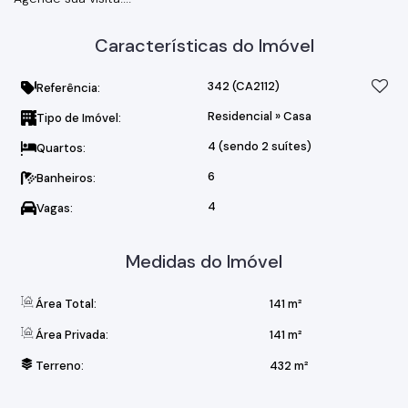
Características do Imóvel
342
(CA2112)
Referência:
Residencial
»
Casa
Tipo de Imóvel:
4 (sendo 2 suítes)
Quartos:
6
Banheiros:
4
Vagas:
Medidas do Imóvel
Área Total:
141 m²
Área Privada:
141 m²
Terreno:
432 m²