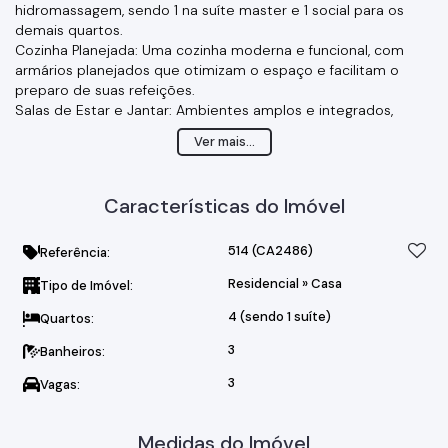
hidromassagem, sendo 1 na suíte master e 1 social para os
demais quartos.
Cozinha Planejada: Uma cozinha moderna e funcional, com
armários planejados que otimizam o espaço e facilitam o
preparo de suas refeições.
Salas de Estar e Jantar: Ambientes amplos e integrados,
perfeitos para receber amigos e familiares, com um lavabo
Ver mais...
para maior comodidade.
Edícula: Um espaço adicional com 1 cômodo e banheiro, ideal
para hóspedes, escritório ou ateliê.
Características do Imóvel
Lazer e Diversão Garantidos:
Piscina: Uma piscina de 30m³, perfeita para os dias de sol,
proporcionando momentos de lazer e diversão para toda a
514
(CA2486)
Referência:
família.
Residencial
»
Casa
Tipo de Imóvel:
Espaço Gourmet: Uma área de churrasqueira completa, com
fogão a lenha e forno, ideal para os amantes da culinária e
4 (sendo 1 suíte)
Quartos:
para celebrar momentos especiais.
Porão: Um espaço extra para armazenamento, mantendo
3
Banheiros:
seus pertences organizados e protegidos.
3
Vagas:
Detalhes que Fazem a Diferença:
Garagem: Vagas para até 3 carros em linha, garantindo
praticidade e segurança para seus veículos.
Medidas do Imóvel