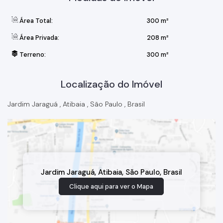
Segurança: Portão basculante com motor e portão social,
proporcionando segurança e praticidade no acesso à
residência.
Área Total:
300 m²
Acabamentos: Piso frio na área frontal, garantindo beleza e
Área Privada:
208 m²
praticidade na limpeza.
Informações Adicionais:
Terreno:
300 m²
Área do Terreno: 300m²
Área Construída: 208m²
Aceita um imóvel de até 50% do valor em forma de permuta.
Localização do Imóvel
Agende sua visita e apaixone-se por este imóvel único!
Jardim Jaraguá
,
Atibaia
,
São Paulo
,
Brasil
Jardim Jaraguá
,
Atibaia
,
São Paulo
,
Brasil
Clique aqui para ver o
Mapa