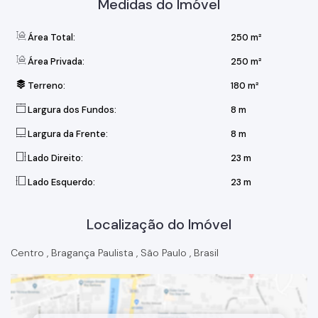
Medidas do Imóvel
Área Total:
250 m²
Área Privada:
250 m²
Terreno:
180 m²
Largura dos Fundos:
8 m
Largura da Frente:
8 m
Lado Direito:
23 m
Lado Esquerdo:
23 m
Localização do Imóvel
Centro
,
Bragança Paulista
,
São Paulo
,
Brasil