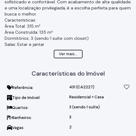
sofisticado e confortável. Com acabamento de alta qualidade
e uma localização privilegiada, é a escolha perfeita para quem
busca o melhor.
Características:
Área Total: 315 m²
Área Construída: 135 m²
Dormitórios: 3 (sendo 1 suíte com closet)
Salas: Estar e jantar
Lavabo
Ver mais...
Cozinha
Área Gourmet com lavabo de apoio
Área de Serviços
Características do Imóvel
Quintal
Garagem: 2 vagas, fechada com portão automático
Localização: Situada no Jardim América III, essa casa está em
431
(CA2227)
Referência:
uma área nobre, próxima a escolas, parques e comércio local.
Residencial
»
Casa
Tipo de Imóvel:
A tranquilidade do bairro e a proximidade com conveniências
tornam essa propriedade ainda mais especial.
3 (sendo 1 suíte)
Quartos:
Agende uma visita e venha conhecer pessoalmente essa
oportunidade única!
3
Banheiros:
2
Vagas: