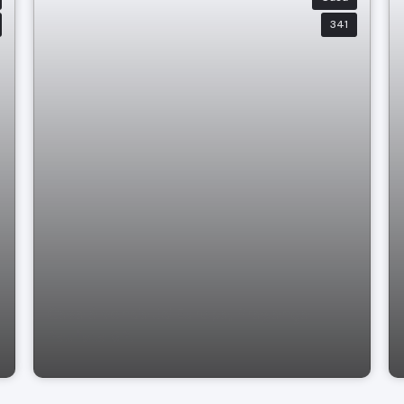
341
Casa à venda Jd Europa, Pragança
Paulista SP.