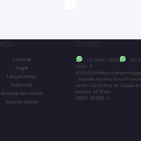
ação
Contato
Comprar
(11) 98181-5662
(11)
5232
11
Alugar
40334294
wilson.liderprime@g
Lançamentos
Avenida Antônio Pires Pimente
Sobre nós
Jardim Santa Rita de Cássia
,
Br
Paulista
,
SP
,
Brasil
Anuncie seu imóvel
Jardim Europa, Bragança Paulista, São Paulo, Brasil
CRECI: 30.266-J
Área do cliente