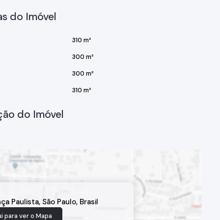
s do Imóvel
310 m²
300 m²
300 m²
310 m²
ção do Imóvel
ça Paulista
,
São Paulo
,
Brasil
i para ver o
Mapa