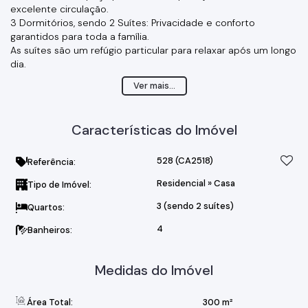
excelente circulação.
3 Dormitórios, sendo 2 Suítes: Privacidade e conforto
garantidos para toda a família.
As suítes são um refúgio particular para relaxar após um longo
dia.
Escritório Versátil (ou 4º Dormitório): Um espaço dedicado ao
Ver mais...
trabalho remoto ou estudos, que pode facilmente ser
adaptado como um quarto adicional, atendendo às suas
necessidades.
Características do Imóvel
Banheiro Social e Lavabo: Praticidade e conforto para você e
seus visitantes.
Lavanderia Coberta: Um espaço funcional e protegido para
528
(CA2518)
Referência:
suas tarefas domésticas.
Residencial
»
Casa
Tipo de Imóvel:
Quintal Grande com Espaço para Piscina
O amplo quintal oferece a liberdade de construir a área de
3 (sendo 2 suítes)
Quartos:
lazer dos seus sonhos.
Área Coberta com Churrasqueira, Pia e Banheiro
4
Banheiros:
Medidas do Imóvel
Área Total:
300 m²