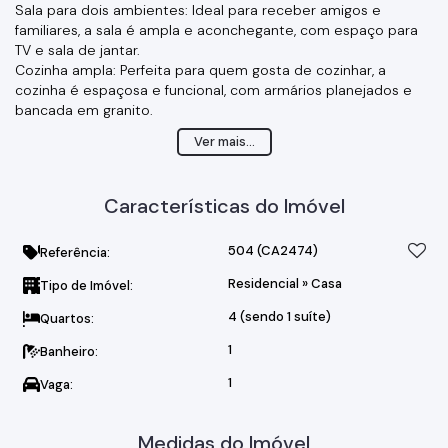
Sala para dois ambientes: Ideal para receber amigos e
familiares, a sala é ampla e aconchegante, com espaço para
TV e sala de jantar.
Cozinha ampla: Perfeita para quem gosta de cozinhar, a
cozinha é espaçosa e funcional, com armários planejados e
bancada em granito.
Quintal com churrasqueira: Ótimo para momentos de lazer
Ver mais...
com amigos e familiares, o quintal possui uma churrasqueira
para preparar deliciosos churrascos.
Dois quartos no primeiro piso e dois quartos no segundo piso:
Características do Imóvel
Essa distribuição garante mais privacidade e conforto para os
moradores.
Ampla varanda: Ideal para relaxar e apreciar a vista, a varanda
504
(CA2474)
Referência:
é um espaço agradável e convidativo.
Residencial
»
Casa
Tipo de Imóvel:
Garagem coberta para 1 carro: Segurança e comodidade para
estacionar seu veículo.
4 (sendo 1 suíte)
Quartos:
Estuda Permuta por Casa na Zona Sul.
O imóvel está localizado em um bairro tranquilo e de fácil
1
Banheiro:
acesso, próximo a escolas, supermercados, farmácias e
1
Vaga:
outros comércios.
Medidas do Imóvel