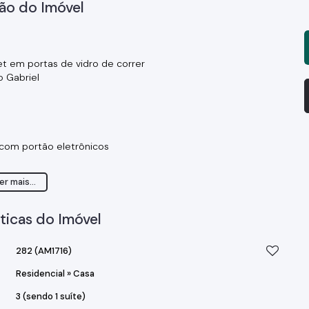
ão do Imóvel
t em portas de vidro de correr
o Gabriel
com portão eletrônicos
er mais...
ticas do Imóvel
282
(AM1716)
vestimento e locação perto de padarias, escola, farmácia,
Residencial
»
Casa
3 (sendo 1 suíte)