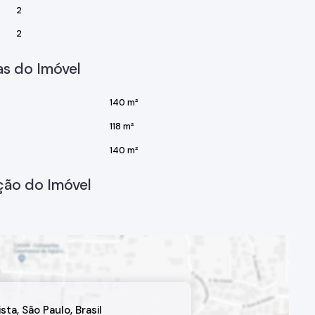
2
2
s do Imóvel
140 m²
118 m²
140 m²
ção do Imóvel
ista
,
São Paulo
,
Brasil