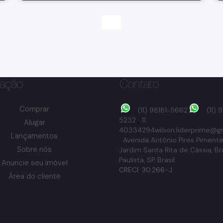
ação
Contato
Comprar
(11) 98181-5662
(11)
5232
11
Alugar
40334294
wilson.liderprime@g
Lançamentos
Avenida Antônio Pires Pimente
Sobre nós
Jardim Santa Rita de Cássia
,
Br
Paulista
,
SP
,
Brasil
Anuncie seu imóvel
Cidade Jardim, Bragança Paulista, São Paulo, Brasil
CRECI: 30.266-J
Área do cliente