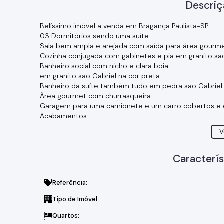
Descriç
Belíssimo imóvel a venda em Bragança Paulista-SP
03 Dormitórios sendo uma suíte
Sala bem ampla e arejada com saída para área gourme
Cozinha conjugada com gabinetes e pia em granito sã
Banheiro social com nicho e clara boia
em granito são Gabriel na cor preta
Banheiro da suíte também tudo em pedra são Gabriel
Área gourmet com churrasqueira
Garagem para uma camionete e um carro cobertos e 
Acabamentos
Piso porcelanato polido
V
Pedras são Gabriel
Gesso 3D
Dormitórios piso régua em tom amadeirados
Caracterís
Gabinetes em MDF
Esquadrilhas em alumínio
Referência:
Imóvel bem localizado tanto para moradia como para in
açougue, supermercados.
Tipo de Imóvel:
Quartos: